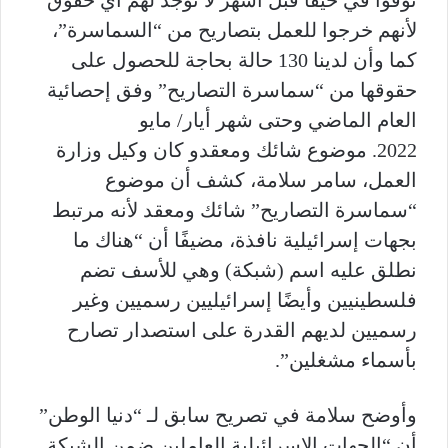
توفوا في حيفا قبل أشهر لا توجد لهم أي حقوق
لأنهم خرجوا للعمل بتصاريح من “السماسرة”،
كما وأن لدينا 130 حالة بحاجة للحصول على
حقوقها من “سماسرة التصاريح” وفق إحصائية
العام الماضي وحتى شهر أيار/ مايو
2022. موضوع شائك ومعقدو كان وكيل وزارة
العمل، سامر سلامة، كشف أن موضوع
“سماسرة التصاريح” شائك ومعقد لأنه مرتبط
بجهات إسرائيلية نافذة، مضيفًا أن “هناك ما
نطلق عليه اسم (شبكة) وهي للأسف تضم
فلسطينيين وأيضًا إسرائيليين رسميين وغير
رسميين لديهم القدرة على استصدار تصارح
بأسماء مشغلين”.
وأوضح سلامة في تصريح سابق لـ “دنيا الوطن”
أن “الجهات الإسرائيلية العاملين ضمن الشبكة