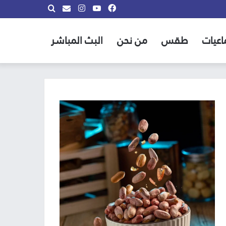
فيسبوك
يوتيوب
انستقرام
بحث
info@almadina.tv
عن
اعيات
طقس
من نحن
البث المباشر