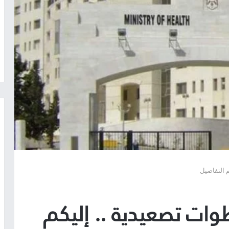
م التفاصيل
طوات تصعيدية .. إليكم