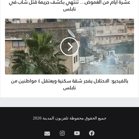
عشرة أيام من الغموض… تنتهي بكشف جريمة قتل شاب في
نابلس
بالفيديو: الاحتلال يفجر شقة سكنية ويعتقل ٤ مواطنين من
نابلس
جميع الحقوق محفوظة تلفزيون المدينة 2026
فيسبوك
يوتيوب
انستقرام
info@almadina.tv