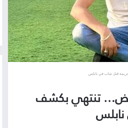
ريمة قتل شاب في نابلس
موض… تنتهي بكشف
نابلس