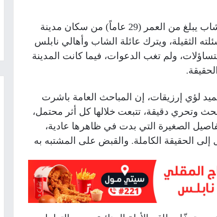
على مدار عشرة أيامٍ كاملة، بقي اختفاء شاب يبلغ من العمر (29 عاماً) من سكان مدينة
سئلته الثقيلة، ويترك عائلة الشاب وأهالي نابلس
لتساؤلات، ولم تغب الدعوات، فيما كانت المدينة
لحقيقة.
ميد لؤي إرزيقات، إن المباحث العامة باشرت
 بحث وتحري دقيقة، تتبعت خلالها كل أثر محتمل،
اصيل الصغيرة التي بدت في ظاهرها عادية،
لى الحقيقة الكاملة. والقبض على المشتبه به