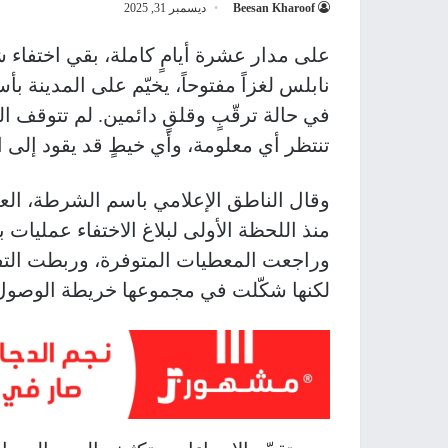
Beesan Kharoof
ديسمبر 31, 2025
نابلس لغزاً مفتوحاً، يخيّم على المدينة بأ
في حالة ترقّبٍ وقلقٍ دائمين. لم تتوقف ا
تنتظر أي معلومة، وأي خيطٍ قد يقود إلى ا
وقال الناطق الإعلامي باسم الشرطة، الع
منذ اللحظة الأولى لبلاغ الاختفاء عمليات
وراجعت المعطيات المتوفرة، وربطت التف
لكنها شكّلت في مجموعها خريطة الوصول إ