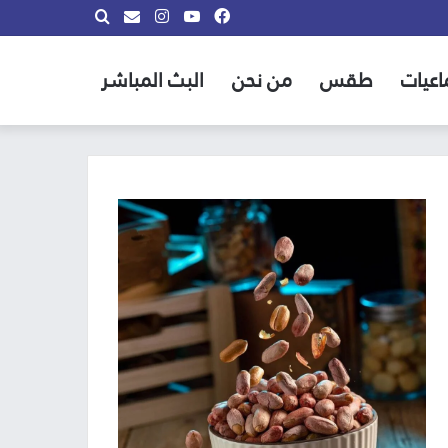
فيسبوك
يوتيوب
انستقرام
بحث
info@almadina.tv
عن
اعيات
طقس
من نحن
البث المباشر