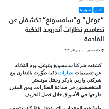
الأخبار
تكنولوجيا
“غوغل” و”سامسونغ” تكشفان عن
تصاميم نظارات أندرويد الذكية
القادمة
هالة حسون
مايو 20, 2026
كشفت شركتا سامسونغ وغوغل، يوم الثلاثاء،
عن تصميمات
نظارات
ذكية طُوّرت بالتعاون مع
شركتي واربي باركر وجنتل مونستر
المتخصصتين في صناعة النظارات، ومن المقرر
طرحها في الأسواق خلال فصل الخريف.
وتُعدّ هذه المنتجات، التي تدخل فئةً كانت تهيمن