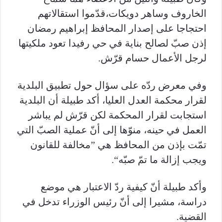
الخاروف
وساهر
دويكات،
قدّموا
استقالاتهم
احتجاجا
على
إصدار
المحافظ
إبراهيم رمضان
إذن
صبّ
لصالح
بناية
في
حي
رفيدا
تعود
ملكيتها
لرجل
الأعمال
حسام
قرّش
.
وفي
معرض
ردّه
على
سؤال
حول
تطبيق
البلدية
لقرار
محكمة
العدل
العليا،
أكد
طبيلة
أن
البلدية
استجابت
لقرار
المحكمة
لكن
قرّش
لم
يباشر
العمل
في
حينه،
منوّها
إلى
أنّ
عملية
الصبّ
التي
تمّت
بإذن
من
المحافظ
هي
”
مخالفة
للقانون
ويجب
إزالة
ما
تمّ
صبّه
“
.
وأكد
طبيلة
أنّ
كيفية
ردّ
الاعتبار
هي
موضع
دراسة
،
مشيرا
إلى
أنّ
رئيس
الوزراء
تدخل
في
القضية
.