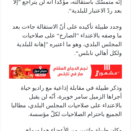
إنّه
متمسّك
باستقالته،
مؤكدا
أنه
لن
يتراجع
”
إلا
بعد
ردّ
الاعتبار
للبلدية
“.
وجدد
طبيلة
تأكيده
على
أنّ
الاستقالة
جاءت
بعد
ما
وصفه
بالاعتداء
”
الصارخ
“
على
صلاحيات
المجلس
البلدي،
وهو
ما
اعتبره
”
إهانة
للبلدية
ولكل
أهالي
نابلس
“.
وذكر
طبيلة
في
مقابلة
إذاعية
مع
راديو
حياة
أجراها الزميل سامر خويرة،
أنّه
لن
يقبل
بالاعتداء
على
صلاحيات
المجلس
البلدي،
مطالبا
الجميع
باحترام
الصلاحيات
لكلّ
مؤسسة
.
وكان
طبيلة
واثنين
من
الأعضاء
هما
سماح