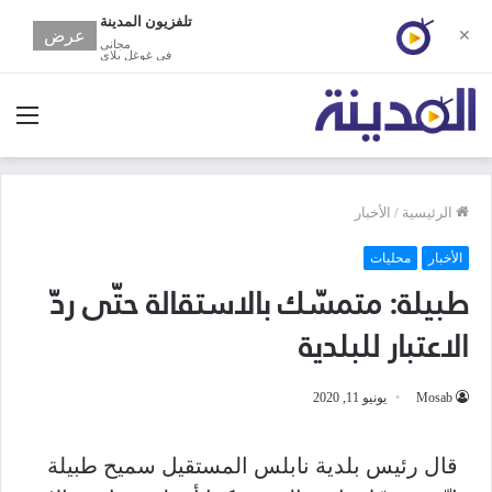
تلفزيون المدينة
عرض
✕
مجانى
في غوغل بلاي
الق
الرئيسية
/
الأخبار
الأخبار
محليات
طبيلة: متمسّك بالاستقالة حتّى ردّ
الاعتبار للبلدية
Mosab
يونيو 11, 2020
قال
رئيس
بلدية
نابلس
المستقيل
سميح
طبيلة