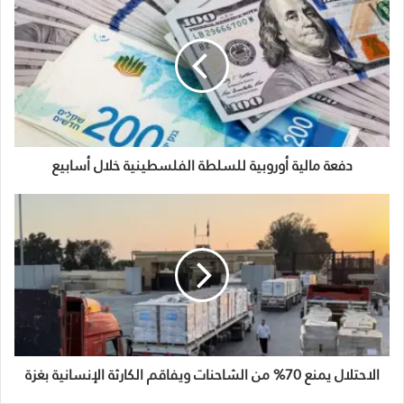
دفعة مالية أوروبية للسلطة الفلسطينية خلال أسابيع
الاحتلال يمنع 70% من الشاحنات ويفاقم الكارثة الإنسانية بغزة