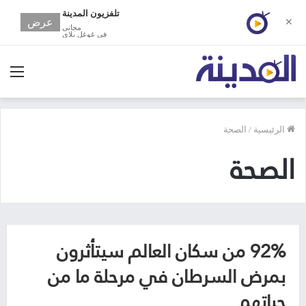
تلفزيون المدينة
عرض
✕
مجانى
في غوغل بلاي
الق
الرئيسية
/
الصحة
الصحة
92% من سكان العالم سيتأثرون
بمرض السرطان في مرحلة ما من
حياتهم