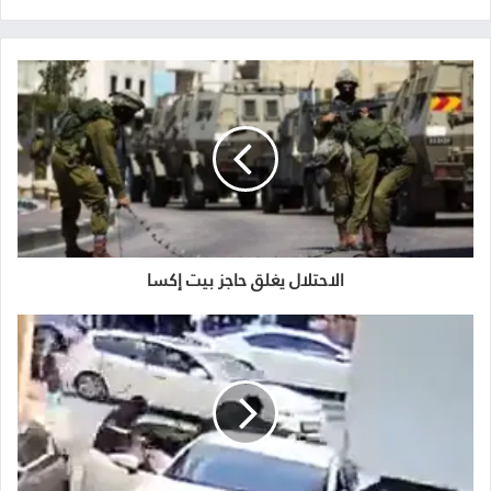
الاحتلال يغلق حاجز بيت إكسا