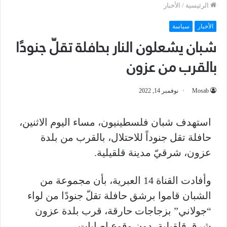
الرئيسية
/
الأخبار
الأخبار
سياسة
شبان يشعلون النار بحافلة تقلّ جنودًا
بالقرب من عزون
Mosab
نوفمبر 14, 2022
استهدف شبان فلسطينيون، مساء اليوم الاثنين،
حافلة تقل جنوداً للاحتلال، بالقرب من بلدة
عزون، شرقيّ مدينة قلقيلية.
وأفادت القناة 14 العبرية، بأن مجموعة من
الشبان قاموا برشق حافلة تقلّ جنودًا من لواء
“جولاني” بزجاجات حارقة، قرب بلدة عزون
شرق قلقيلية، دون وقوع إصابات.