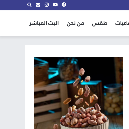
فيسبوك
يوتيوب
انستقرام
بحث
info@almadina.tv
عن
اعيات
طقس
من نحن
البث المباشر