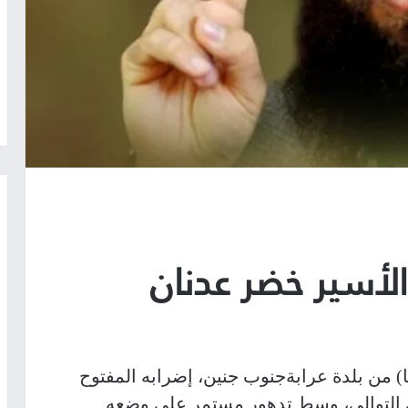
لأسير الشيخ خضر عدنان (44 عامًا) من بلدة عرابةجنوب جنين، إضرابه المفتوح
م رفضًا لاعتقاله لليوم الـ64 على التوالي، وسط تدهور مستمر على وضعه