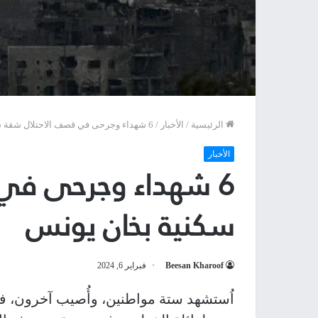
الرئيسية
/
الأخبار
/
6 شهداء وجرحى في قصف الاحتلال شقة سكنية بخان يونس
الأخبار
6 شهداء وجرحى في
سكنية بخان يونس
Beesan Kharoof
فبراير 6, 2024
اُستشهد ستة مواطنين، وأُصيب آخرون، فجر