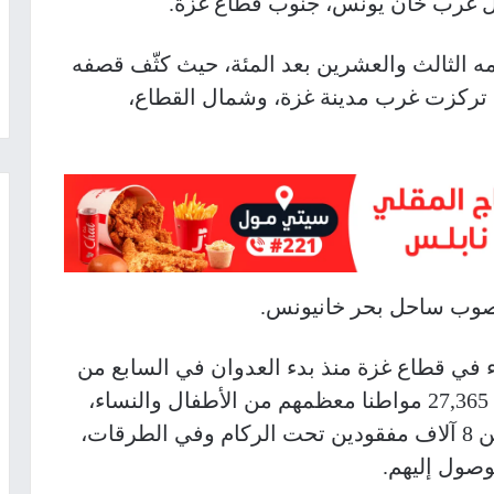
ال غرب خان يونس، جنوب قطاع غزة.
ه الثالث والعشرين بعد المئة، حيث كثّف قصفه
، تركزت غرب مدينة غزة، وشمال القطاع،
ر صوب ساحل بحر خانيونس.
ء في قطاع غزة منذ بدء العدوان في السابع من
تشرين الأول/أكتوبر الماضي إلى أكثر من 27,365 مواطنا معظمهم من الأطفال والنساء،
وإصابة 66,630 آخرين، فيما لا يزال أكثر من 8 آلاف مفقودين تحت الركام وفي الطرقات،
وصول إليهم.