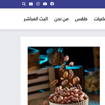
فيسبوك
يوتيوب
انستقرام
بحث
info@almadina.tv
عن
اعيات
طقس
من نحن
البث المباشر