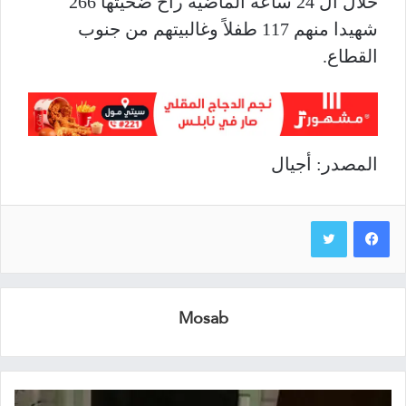
خلال ال 24 ساعة الماضية راح ضحيتها 266
شهيدا منهم 117 طفلاً وغالبيتهم من جنوب
القطاع.
المصدر: أجيال
Mosab