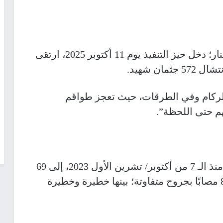
وأوضحت “الصحة” أنه منذ وقف إطلاق النار؛ دخل حيز التنفيذ يوم 11 أكتوبر 2025، ارتقى
الركام وفي الطرقات، حيث تعجز طواقم
م حتى اللحظة”.
وارتفعت حصيلة العدوان على قطاع غزة منذ الـ 7 من أكتوبر/ تشرين الأول 2023، إلى 69
ألفًا و546 شهيدًا، بالإضافة لـ 170 ألفًا و833 مصابًا بجروح متفاوتة؛ بينها خطيرة وخطيرة