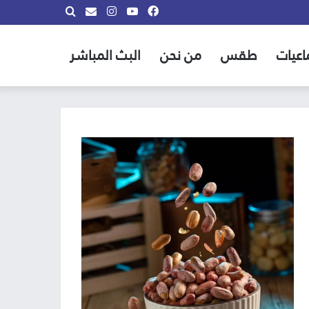
فيسبوك
يوتيوب
انستقرام
بحث
info@almadina.tv
عن
اعيات
طقس
من نحن
البث المباشر