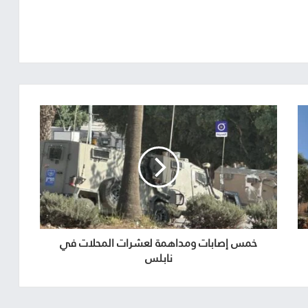
خمس إصابات ومداهمة لعشرات المحلات في
نابلس