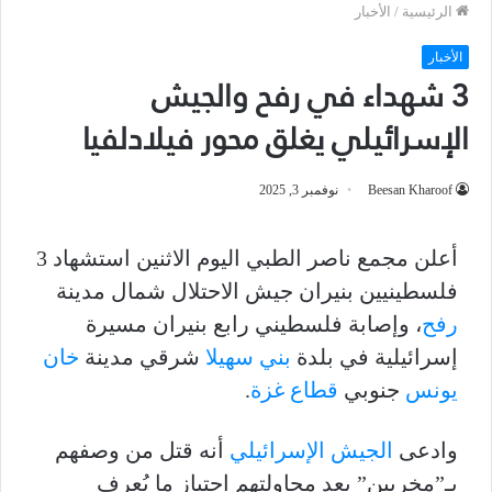
الرئيسية
/
الأخبار
الأخبار
3 شهداء في رفح والجيش
الإسرائيلي يغلق محور فيلادلفيا
Beesan Kharoof
نوفمبر 3, 2025
أعلن مجمع ناصر الطبي اليوم الاثنين استشهاد 3
فلسطينيين بنيران جيش الاحتلال شمال مدينة
رفح
، وإصابة فلسطيني رابع بنيران مسيرة
إسرائيلية في بلدة
بني سهيلا
شرقي مدينة
خان
يونس
جنوبي
قطاع غزة
.
وادعى
الجيش الإسرائيلي
أنه قتل من وصفهم
بـ”مخربين” بعد محاولتهم اجتياز ما يُعرف