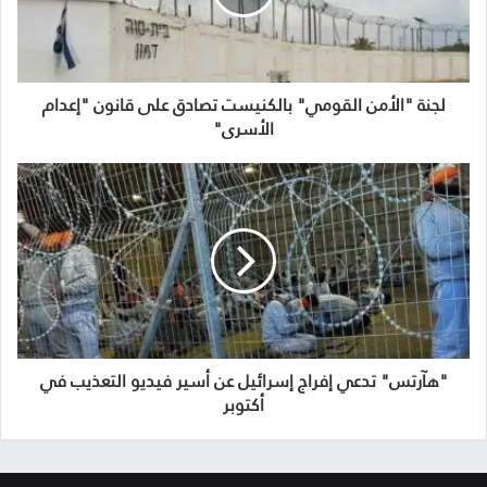
لجنة "الأمن القومي" بالكنيست تصادق على قانون "إعدام
الأسرى"
"هآرتس" تدعي إفراج إسرائيل عن أسير فيديو التعذيب في
أكتوبر