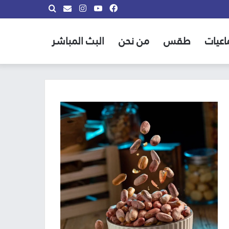
فيسبوك
يوتيوب
انستقرام
بحث
info@almadina.tv
عن
اعيات
طقس
من نحن
البث المباشر