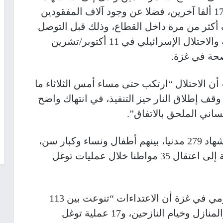
نحو 70 ألف فلسطيني، وإصابة أكثر من 170 ألفا آخرين، فضلا عن وجود آلاف المفقودين
أكثر من مرة داخل القطاع، وذلك قبل التوصل
إلى اتفاق لوقف إطلاق النار بين المقاومة والاحتلال الإسرائيلي في 11 أكتوبر/تشرين
حة في غزة.
أن الاحتلال “ارتكب حتى مساء أمس الثلاثاء ما
اتفاق وقف إطلاق النار حيز التنفيذ، في انتهاك واضح
ساني الملحق بالاتفاق”.
وأضاف أن هذه الخروق “أفضت إلى استشهاد 279 مدنيا، بينهم أطفال ونساء وكبار سن،
وإصابة 652 مدنيا بجروح متفاوتة، بالإضافة إلى اعتقال 35 مواطنا خلال عمليات توغل
وبيّن المدير العام للمكتب الإعلامي الحكومي في غزة أن الاعتداءات “تنوعت بين 113
عملية إطلاق نار مباشر على المواطنين والمنازل وخيام النازحين، و17 عملية توغل