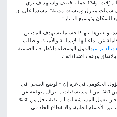
تجاوزت فيها آليات الاحتلال الخط الأصفر المؤقت، و174 عملية قصف واستهداف بري
ى جانب 85 عملية نسف شملت منازل ومنشآت مدنية”. مشددا على أن
 السكان وتوسيع الدمار”.
ة، ونعتبرها انتهاكا جسيما يستهدف المدنيين
ملة عن تداعياتها الإنسانية والأمنية، ونطالب
ونالد ترامب
والدول الوسطاء والأطراف الضامنة
 بالاتفاق ووقف اعتداءاته”.
سؤول الحكومي في غزة إن “الوضع الصحي في
القطاع كارثي بكل المقاييس، إذ إن أكثر من 80% من المستشفيات ما تزال متوقفة عن
العمل أو خارجة عن الخدمة بالكامل، في حين تعمل المستشفيات المتبقية بأقل من 30%
دمير الأقسام الطبية، والانقطاع الحاد في