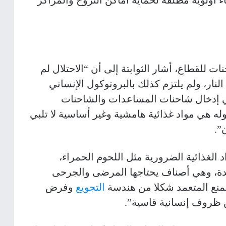
ء أولوية مطلقة لحماية أماكن النزوح والمراكز
 للقطاع، أشار الثوابتة إلى أن “الاحتلال لم
لنار، ولم يلتزم كذلك بالبروتوكول الإنساني
 في إدخال شاحنات المساعدات والشاحنات
3%، وما يسمح بدخوله هي مواد غذائية هامشية وغير أساسية لا تلبي
”.
د الغذائية الضرورية مثل اللحوم الحمراء،
ائدة، وهي أصناف يحتاجها المرضى والجرحى
منع المتعمد شكلا من هندسة
التجويع
وفرض
ظروف إنسانية قاسية”.