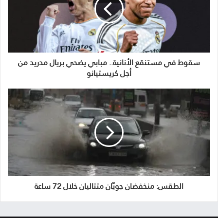
سقوط في مستنقع الأنانية.. مبابي يضحي بريال مدريد من
أجل كريستيانو
الطقس: منخفضان جويّان متتاليان خلال 72 ساعة