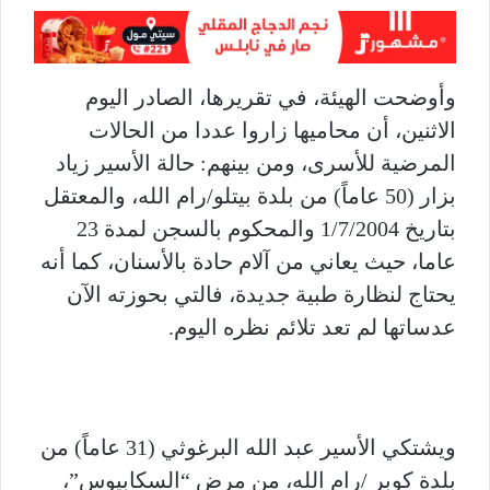
وأوضحت الهيئة، في تقريرها، الصادر اليوم
الاثنين، أن محاميها زاروا عددا من الحالات
المرضية للأسرى، ومن بينهم: حالة الأسير زياد
بزار (50 عاماً) من بلدة بيتلو/رام الله، والمعتقل
بتاريخ 1/7/2004 والمحكوم بالسجن لمدة 23
عاما، حيث يعاني من آلام حادة بالأسنان، كما أنه
يحتاج لنظارة طبية جديدة، فالتي بحوزته الآن
عدساتها لم تعد تلائم نظره اليوم.
ويشتكي الأسير عبد الله البرغوثي (31 عاماً) من
بلدة كوبر /رام الله، من مرض “السكابيوس”،