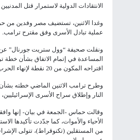
الانتقادات الدولية لاستمرار قتل المدنيي
وغدا الاثنين، تستضيف مصر وفدين من ح
عملية تبادل الأسرى وفق مقترح ترامب.
ونقلت صحيفة “وول ستريت جورنال” عن م
المساعدة في إتمام الاتفاق بشأن خطة 
اقتراحه المكون من 20 نقطة لإنهاء الحرب رغم إبدائهما تحفظات تحتاج إلى تسوية.
وطرح ترامب الاثنين الماضي خطته بشأن 
النار وإطلاق سراح الأسرى الإسرائيليين، 
وقالت حماس -الجمعة في بيان- إنها وافق
الأحياء والأموات، كما جدّدت تأكيدها الاس
من المستقلين (تكنوقراط)، تتولى الإش