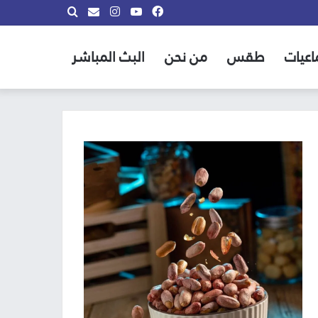
فيسبوك
يوتيوب
انستقرام
بحث
info@almadina.tv
عن
اعيات
طقس
من نحن
البث المباشر