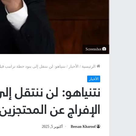
Screenshot
الرئيسية
/
الأخبار
/
نتنياهو: لن ننتقل إلى بنود خطة ترامب قب
الأخبار
نتنياهو: لن ننتقل إ
الإفراج عن المحتجزين
Beesan Kharoof
أكتوبر 5, 2025