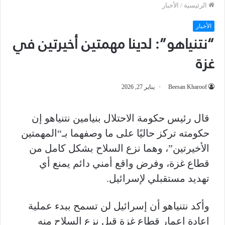
الرئيسية
/
الأخبار
الأخبار
“نتنياهو”: لدينا مهمتين أخيرتين في
غزة
Beesan Kharoof
يناير 27, 2026
قال رئيس حكومة الاحتلال بنيامين نتنياهو إن
حكومته تركز حاليًا على ما وصفهما بـ“المهمتين
الأخيرتين”، وهما نزع السلاح بشكل كامل من
قطاع غزة، وفرض واقع أمني دائم يمنع أي
تهديد مستقبلي لإسرائيل.
وأكد نتنياهو أن إسرائيل لن تسمح ببدء عملية
إعادة إعمار قطاع غزة قبل نزع السلاح منه