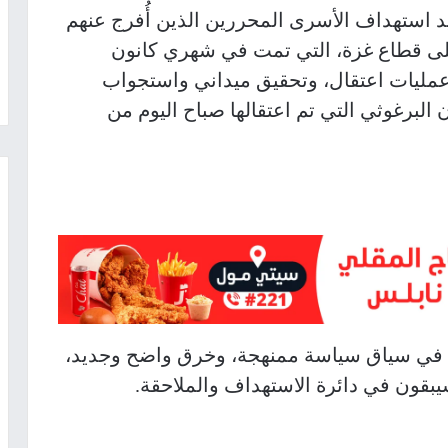
يد استهداف الأسرى المحررين الذين أُفرج عنهم
لى قطاع غزة، التي تمت في شهري كانون
ر، وشباط/ فبراير 2025، وينفذ عمليات اعتقال، وتحقيق ميداني واستجواب
لبرغوثي التي تم اعتقالها صباح اليوم من
تي في سياق سياسة ممنهجة، وخرق واضح وجديد،
يبقون في دائرة الاستهداف والملاحقة.