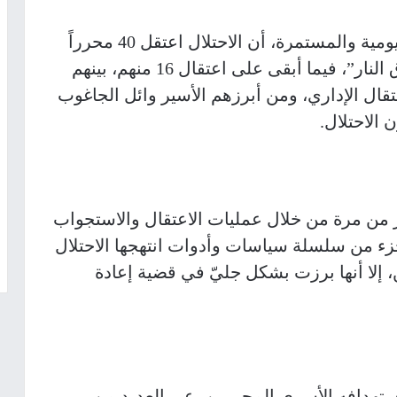
وتابع من خلال توثيقه لعمليات الاعتقال اليومية والمستمرة، أن الاحتلال اعتقل 40 محرراً
على الأقل من محرري “اتفاق وقف إطلاق النار”، فيما أبقى على اعتقال 16 منهم، بينهم
عتقال الإداري، ومن أبرزهم الأسير وائل الجاغوب
ر من مرة من خلال عمليات الاعتقال والاستجواب
جزء من سلسلة سياسات وأدوات انتهجها الاحتلال
إلا أنها برزت بشكل جليّ في قضية إعادة
تهدافه الأسرى المحررين، عبر العديد من