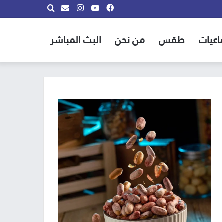
فيسبوك
يوتيوب
انستقرام
بحث
info@almadina.tv
عن
اعيات
طقس
من نحن
البث المباشر