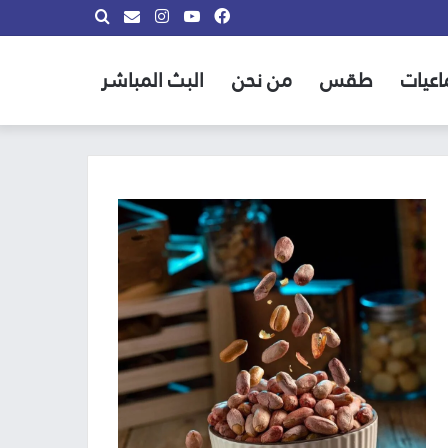
فيسبوك
يوتيوب
انستقرام
بحث
info@almadina.tv
عن
اعيات
طقس
من نحن
البث المباشر