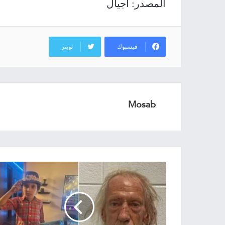
المصدر: أجيال
فيسبوك
تويتر
Mosab