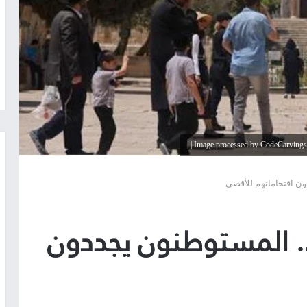
ون اقتحاماتهم للأقصى
.. المستوطنون يجددون