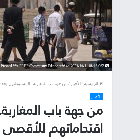
Image processed by CodeCarvings Piczard ### FREE Community Edition ### on 2023-10-11 08:16:06Z | |
الرئيسية
/
الأخبار
/
من جهة باب المغاربة.. المستوطنون يجدد
الأخبار
من جهة باب المغاربة
اقتحاماتهم للأقصى