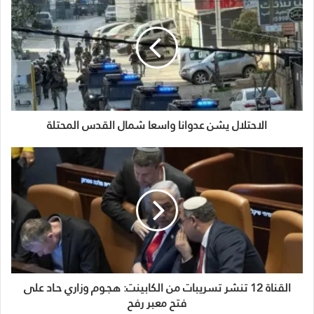
الاحتلال يشن عدوانا واسعا شمال القدس المحتلة
القناة 12 تنشر تسريبات من الكابينت: هجـوم وزاري حـاد على
فتح معبر رفح