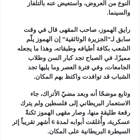
النوع من العروض، واستعيض عنه بالتلفاز
والسينما.
رايق الهموز، صاحب المقهى قال في وقت
سابق لـ”الجزيرة الوثائقية” إن الهموز يلّم
الشعب بكافة أطيافه وطبقاته، وهذا ما يجعله
مميزًا، في الصباح تجد كبار السن وطلاب
الجامعات، وفي فترة العصر وما يليها تجد
الشباب قد توافدت واكتظ بهم المكان.
وتابع موضحًا أنه وبعد مضيّ الأتراك، جاء
الاستعمار البريطاني إلى فلسطين ولم يترك
رقعة طليقة منها، وصار مقهى الهموز ثكنةً
عسكرية، وأُغلقت أبوابه لمدة 6 أشهر تقريباً إثر
السيطرة البريطانية على المكان.