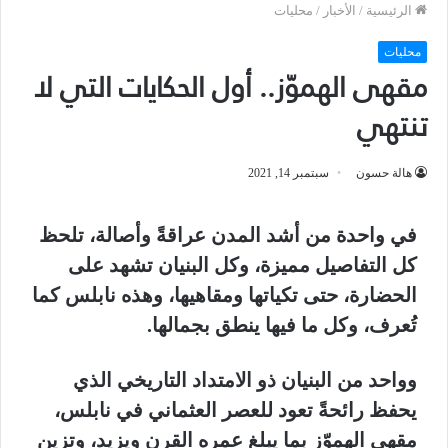
الرئيسية
/
الأخبار
/
محليات
محليات
مقهى الهموّز.. أول الحكايات التي لا
تنتهي
هالة حسون
سبتمبر 14, 2021
في واحدة من أشد المدن عراقةً وأصالة، تلحظ
كل التفاصيل مميزة، وكل البنيان تشهد على
الحضارة، حتى تكياتها ومقاهيها، وهذه نابلس كما
تُعرف، وكل ما فيها ينطق بجمالها.
وواحد من البنيان ذو الامتداد التاريخي الذي
يحفظ رائحةً تعود للعصر العثماني في نابلس،
مقهى الهموّز بما يبلغ عمره القرن ويزيد، وتزين