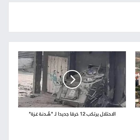
الاحتلال يرتكب 12 خرقا جديدا لـ "هُـدنـة غـزة"