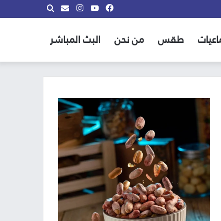
فيسبوك
يوتيوب
انستقرام
بحث
info@almadina.tv
عن
اعيات
طقس
من نحن
البث المباشر