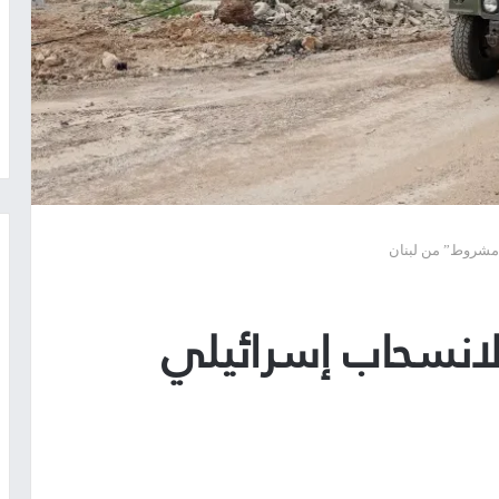
“مشروط” من لبنان
لانسحاب إسرائيلي