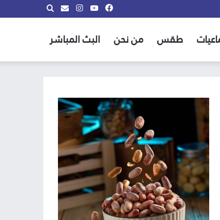
فيسبوك
يوتيوب
انستقرام
بحث
info@almadina.tv
عن
اعيات
طقس
من نحن
البث المباشر