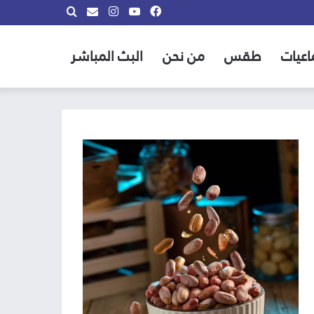
فيسبوك
يوتيوب
انستقرام
بحث
info@almadina.tv
عن
اعيات
طقس
من نحن
البث المباشر