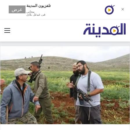
تلفزيون المدينة
عرض
✕
مجانى
في غوغل بلاي
الق