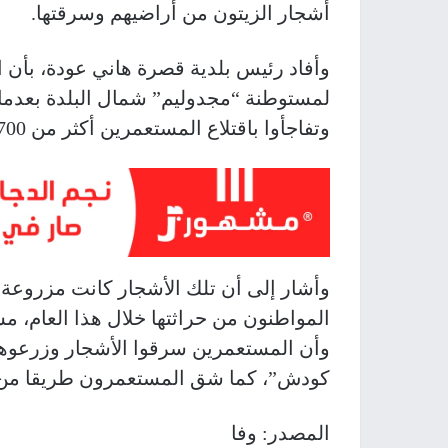
أشجار الزيتون من أراضيهم وسرقتها.
وأفاد رئيس بلدية قصرة هاني عودة، بأن ا
لمستوطنة “مجدوليم” شمال البلدة بعدما
وتفاجأوا باقتلاع المستعمرين أكثر من 700 شجرة زيتون معمرة وسرقتها.
المواطنون من حراثتها خلال هذا العام، مش
وأن المستعمرين سرقوا الأشجار وزرعوه
كودش”، كما شق المستعمرون طريقا من د
المصدر: وفا