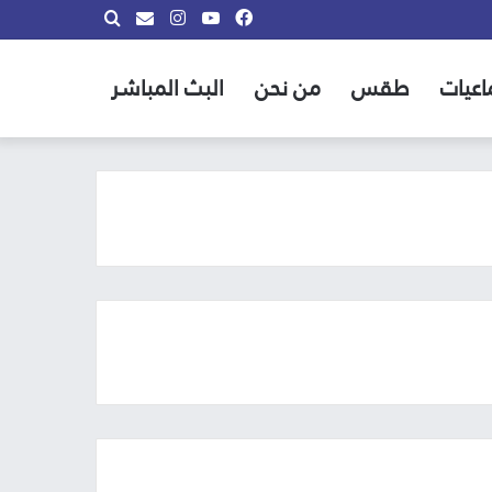
فيسبوك
يوتيوب
انستقرام
بحث
info@almadina.tv
عن
اعيات
طقس
من نحن
البث المباشر