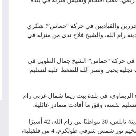
ء ربعي، عقب اقتحام وتفتيش منزله في بلدة
لمحررين والقياديين في حركة “حماس”؛ شكري
ينة رام الله، والشيخ فلاح ندى من منزله في
ي في حركة “حماس” الشيخ جمال الطويل في
 نجليه يحيى ونصر الله للضغط عليه لتسليم
الريماوي، في بلدة بيت ريما شمال غربي رام
تسليم نفسه، وفق ما أفادت مصادر عائلية.
وطالت الاعتقالات، حتى اللحظة؛ 4 من مدينة نابلس، 30 مواطنًا من رام الله، 42 أسيرًا
محررًا من الخليل، 4 من بيت لحم، 9 من مخيم نور شمس شرقي طولكرم، 4 من قلقيلية،