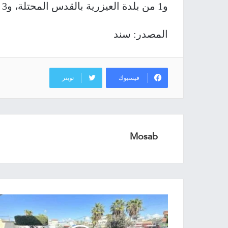
و1 من بلدة العيزرية بالقدس المحتلة، و3 من طوباس والأغوار.
المصدر: سند
فيسبوك
تويتر
Mosab