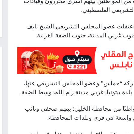
 من المواطنين بينهم أسرى محررون وقيادات
لتشريعي الفلسطيني.
ل اعتقلت عضو المجلس التشريعي الشيخ نايف
وب غربي المدينة، جنوب الضفة الغربية.
 حركة “حماس” وعضو المجلس التشريعي عنها،
 بيتونيا، غربي مدينة رام الله، وسط الضفة.
 المصادر، أن الاحتلال اعتقل 42 مواطنًا من محافظة الخليل؛ بينهم صحفي ونائب
واسعة في قرى وبلدات المحافظة.