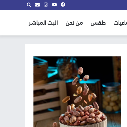
فيسبوك
يوتيوب
انستقرام
بحث
info@almadina.tv
عن
اعيات
طقس
من نحن
البث المباشر