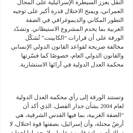
النقل يعزز السيطرة الإسرائيلية على المجال
العمراني، ويمنح الاحتلال قدرة أكبر على توجيه
التطور المكاني والديموغرافي في الضفة
الغربية بما يخدم المشروع الاستيطاني. وتشدّد
الورقة على أن قرارات “الكابينت” تُشكّل
مخالفة صريحة لقواعد القانون الدولي الإنساني
والقانون الدولي العام، خصوصًا كما فسّرتها
محكمة العدل الدولية في آرائها الاستشارية.
وتستند الورقة إلى رأي محكمة العدل الدولية
لعام 2004 بشأن جدار الفصل، الذي أكد أن
“الضفة الغربية، بما فيها القدس الشرقية، هي
أرضٌ محتلة، وأن إسرائيل، بصفتها قوة احتلال، لا
تملك أي سيادة قانونية عليها، ولا يحق لها إحداث