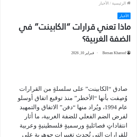
الرئيسية
/
الأخبار
الأخبار
ماذا تعني قرارات “الكابينت” في
الضفة الغربية؟
Beesan Kharoof
فبراير 10, 2026
صادق “الكابينت” على سلسلةٍ من القرارات
وُصِفت بأنها “الأخطر” منذ توقيع اتفاق أوسلو
عام 1994، ويُراد منها “دفن” الاتفاق والتمهيد
لفرض الضم الفعلي للضفة الغربية، ما أثار
انتقاداتٍ فصائليةٍ ورسميةٍ فلسطينيةٍ وعربية
للقرارات التي تُحدث تغييرات جوهرية على