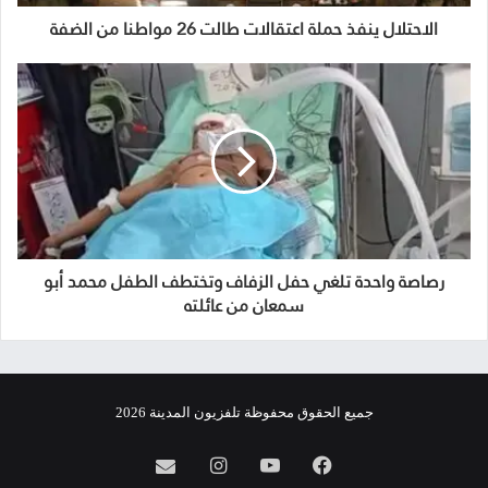
الاحتلال ينفذ حملة اعتقالات طالت 26 مواطنا من الضفة
رصاصة واحدة تلغي حفل الزفاف وتختطف الطفل محمد أبو
سمعان من عائلته
جميع الحقوق محفوظة تلفزيون المدينة 2026
فيسبوك
يوتيوب
انستقرام
info@almadina.tv