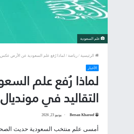
علم السعودية
الرئيسية
/
رياضة
/
لماذا رُفع علم السعودية عن الأرض عكس التقا
الأخبار
لماذا رُفع علم السع
التقاليد في مونديال 2026؟
Beesan Kharoof
يونيو 23, 2026
أمسى علم منتخب السعودية حديث الصحف 