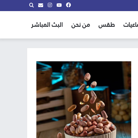
فيسبوك
يوتيوب
انستقرام
بحث
info@almadina.tv
عن
اعيات
طقس
من نحن
البث المباشر