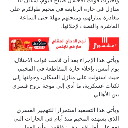
وأجبرت قوات الاحتلال صباح اليوم، سكان 10
منازل في حارة الربايعة في مخيم طولكرم على
مغادرة منازلهم، ومنحتهم مهلة حتى الساعة
العاشرة والنصف لإخلائها.
ويأتي هذا الإجراء بعد أن قامت قوات الاحتلال،
يوم أمس، بإخلاء حارة المقاطعة في المخيم،
حيث استولت على منازل السكان، وحولتها إلى
ثكنات عسكرية، ما أدى إلى موجة نزوح قسري
بين الأهالي.
ويأتي هذا التصعيد استمرارا للتهجير القسري
الذي يشهده المخيم منذ أيام في الحارات التي
تقع على أطرافه، وهي: قاقون، وأبو الفول،