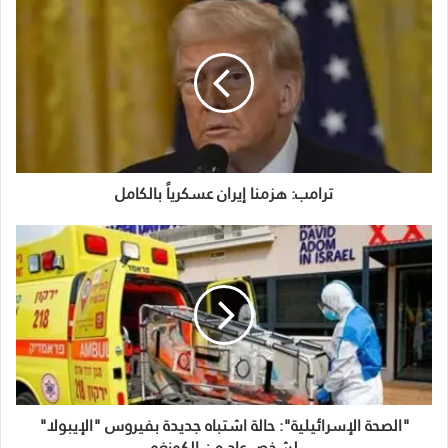
ترامب: هزمنا إيران عسكرياً بالكامل
"الصحة الإسرائيلية": حالة اشتباه جديدة بفيروس "الإيبولا"
لشخص عاد من الكونغو