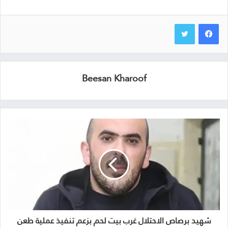
Beesan Kharoof
شهيد برصاص الاحتلال غرب بيت لحم بزعم تنفيذ عملية طعن