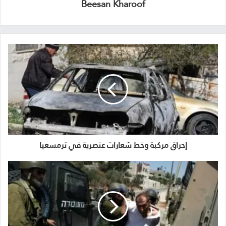
Beesan Kharoof
إحراق مركبة وخط شعارات عنصرية في ترمسعيا