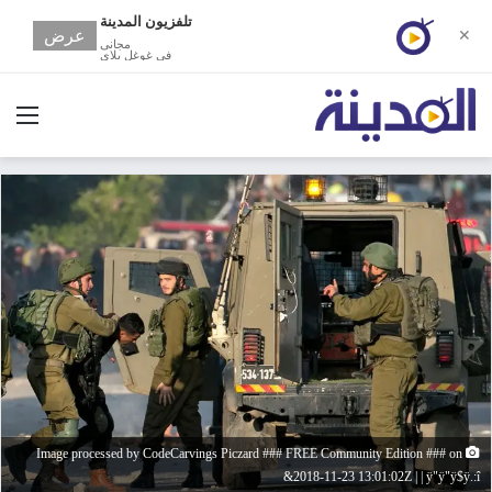
تلفزيون المدينة
عرض
✕
مجانى
في غوغل بلاي
الق
Image processed by CodeCarvings Piczard ### FREE Community Edition ### on
2018-11-23 13:01:02Z | | ÿ"ÿ"ÿ$ÿ.:î&