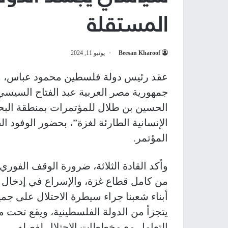
المستقلة
Beesan Kharoof
يونيو 11, 2024
عقد رئيس دولة فلسطين محمود عباس، والع
جمهورية مصر العربية عبد الفتاح السيسي، ا
الحسين بن طلال للمؤتمرات بمنطقة البح
الإنسانية الطارئة لغزة”، بحضور الوفود ا
المؤتمر
.
وأكد القادة الثلاثة، ضرورة الوقف الفور
من كامل قطاع غزة، والإسراع في إدخال 
أبناء شعبنا جراء سيطرة الاحتلال على جمي
يتجزأ من الدولة الفلسطينية، ويقع تحت مس
التعامل مع مخططات الاحتلال لفصله
.