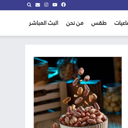
فيسبوك
يوتيوب
انستقرام
بحث
info@almadina.tv
عن
اعيات
طقس
من نحن
البث المباشر