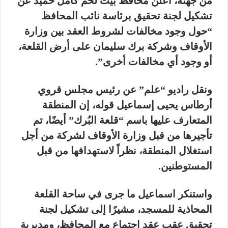
من جهته، أعلن محافظ بيت لحم كامل حميد عن
تشكيل لجنة تحقيق برئاسة نائب المحافظ
“حول وجود مخالفات لشروط العقد بين وزارة
الأوقاف وشركة برك سليمان على أرض القلعة،
أو وجود أي مخالفات أخرى”.
ونقل راديو “علم” عن رئيس مجلس قروي
أرطاس يحيى إسماعيل قوله، إن المنطقة
المتعارف عليها باسم “قلعة البُرك” أيضًا، تم
تأجيرها من قبل وزارة الأوقاف لشركة من أجل
استغلال المنطقة، نظراً لاستهدافها من قبل
المستوطنين.
واستنكر اسماعيل ما جرى في ساحة القلعة
المحاذية للمسجد، مشيرًا إلى تشكيل لجنة
تحقيق عقب عقد اجتماع مع المحافظ، ومديرية