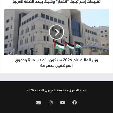
تقييمات إسرائيلية: "انفجار" وشيك يهدد الضفة الغربية
وزير المالية: عام 2026 سيكون الأصعب ماليًا وحقوق
الموظفين محفوظة
جميع الحقوق محفوظة تلفزيون المدينة 2026
فيسبوك
يوتيوب
انستقرام
info@almadina.tv