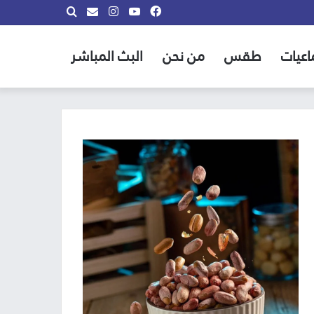
فيسبوك
يوتيوب
انستقرام
بحث
info@almadina.tv
عن
اعيات
طقس
من نحن
البث المباشر