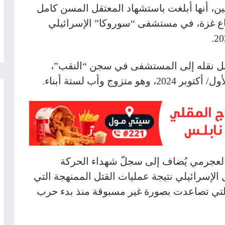
ن، أنها أبلغت باستشهاد المعتقل المسن كامل
 (69 عاماً) من قطاع غزة، في مستشفى “سوروكا” الإسرائيلي
بل نقله إلى المستشفى في سجن “النقب”،
عجرمي يُضاف إلى سجلّ شهداء الحركة
 الإسرائيلي نتيجة عمليات القتل الممنهجة التي
التي تصاعدت بصورة غير مسبوقة منذ بدء حرب