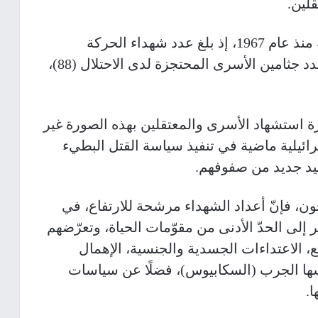
لين.
وتشهد هذه المرحلة أعلى معدلات دموية منذ عام 1967، إذ بلغ عدد شهداء الحركة
الأسيرة الموثقين (317) شهيدًا، فيما بلغ عدد جثامين الأسرى المحتجزة لدى الاحتلال (88)،
استشهاد الأسرى والمعتقلين بهذه الصورة غير
ئيلية ماضية في تنفيذ سياسة القتل البطيء
هيد جديد من صفوفهم.
ن، فإنّ أعداد الشهداء مرشحة للارتفاع، في
ى الحدّ الأدنى من مقوّمات الحياة، وتعرّضهم
، الاعتداءات الجسدية والجنسية، الإهمال
ها الجرب (السكابيوس)، فضلًا عن سياسات
.