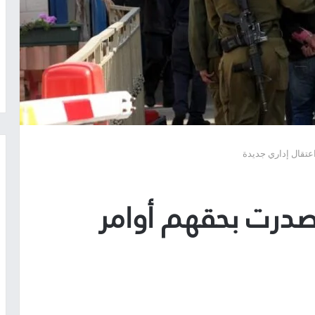
عتقال إداري جديدة
صدرت بحقهم أوامر