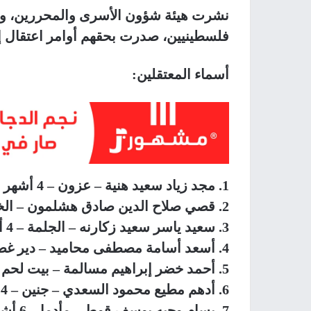
نشرت هيئة شؤون الأسرى والمحررين، ونا
فلسطينيين، صدرت بحقهم أوامر اعتقال إد
أسماء المعتقلين:
1. مجد زياد سعيد هنية – عزون – 4 أشهر
2. قصي صلاح الدين صادق هشلمون – الخليل – 4 أشهر
3. سعيد ياسر سعيد زكارنه – الجلمة – 4 أشهر
4. أسعد أسامة مصطفى محاميد – دير غصون – 4 أشهر
5. أحمد خضر إبراهيم مسالمة – بيت لحم – 4 أشهر
6. أدهم مطيع محمود السعدي – جنين – 4 أشهر
7. بسام وجيه يوسف قوط – مأدما – 6 أشهر