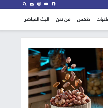
فيسبوك
يوتيوب
انستقرام
بحث
info@almadina.tv
عن
اعيات
طقس
من نحن
البث المباشر