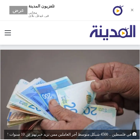
تلفزيون المدينة
عرض
✕
مجانى
في غوغل بلاي
الق
في فلسطين .. 4500 شيكل متوسط أجر العاملين ممن تزيد خبرتهم عن 10 سنوات !