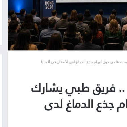
حث علمي حول أورام جذع الدماغ لدى الأطفال في ألمانيا
.. فريق طبي يشارك
 جذع الدماغ لدى