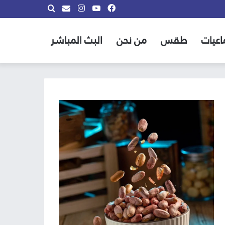
فيسبوك
يوتيوب
انستقرام
بحث
info@almadina.tv
عن
اعيات
طقس
من نحن
البث المباشر