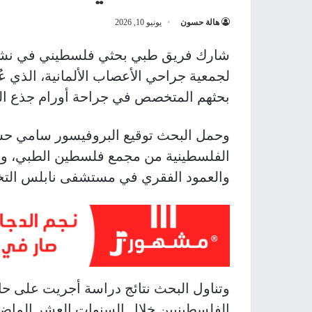
هالة حسون
يونيو 10, 2026
شارك فريق طبي بحثي فلسطيني في نشر و
لجمعية جراحي الأعصاب الألمانية، الذي عُ
بحثهم المتخصص في جراحة أورام جذع الد
وحمل البحث توقيع البروفيسور سامي حس
الفلسطينية من مجمع فلسطين الطبي، وا
والعمود الفقري في مستشفى نابلس ال
وتناول البحث نتائج دراسة أجريت على حا
الفلسطينيين خلال السنوات العشر الما