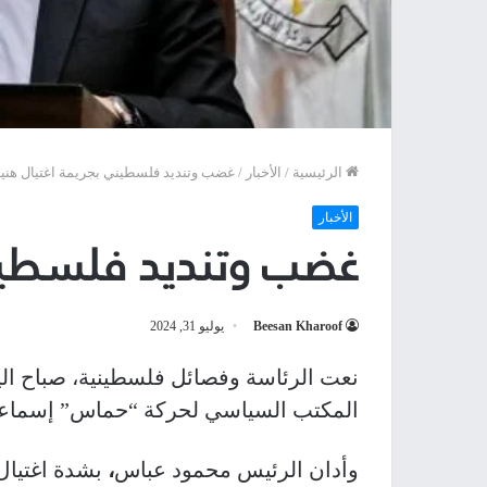
الرئيسية
/
الأخبار
/
غضب وتنديد فلسطيني بجريمة اغتيال هني
الأخبار
غضب وتنديد فلسطيني
Beesan Kharoof
يوليو 31, 2024
نعت الرئاسة وفصائل فلسطينية، صباح اليوم
المكتب السياسي لحركة “حماس” إسماعي
وأدان الرئيس محمود عباس
،
بشدة اغتيال