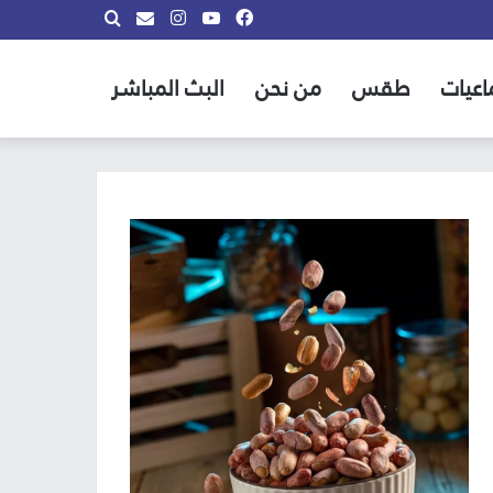
فيسبوك
يوتيوب
انستقرام
بحث
info@almadina.tv
عن
اعيات
طقس
من نحن
البث المباشر