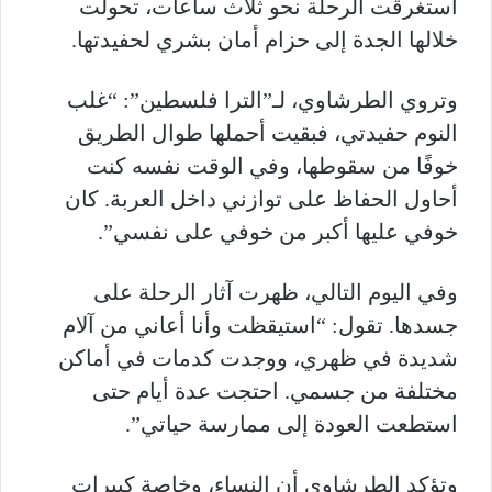
استغرقت الرحلة نحو ثلاث ساعات، تحولت
خلالها الجدة إلى حزام أمان بشري لحفيدتها.
وتروي الطرشاوي، لـ”الترا فلسطين”: “غلب
النوم حفيدتي، فبقيت أحملها طوال الطريق
خوفًا من سقوطها، وفي الوقت نفسه كنت
أحاول الحفاظ على توازني داخل العربة. كان
خوفي عليها أكبر من خوفي على نفسي”.
وفي اليوم التالي، ظهرت آثار الرحلة على
جسدها. تقول: “استيقظت وأنا أعاني من آلام
شديدة في ظهري، ووجدت كدمات في أماكن
مختلفة من جسمي. احتجت عدة أيام حتى
استطعت العودة إلى ممارسة حياتي”.
وتؤكد الطرشاوي أن النساء، وخاصة كبيرات