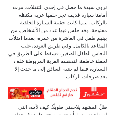
تروي سيدة ما حصل في إحدى التنقلات: مرت
أمامنا سيارة قديمة تجر خلفها عربة مكتظة
بالركاب، بينما كانت حقيبة السيارة الخلفية
مفتوحة، وقد جلس فيها عدد من الأشخاص، من
بينهم طفل في العاشرة من عمره، بعدما امتلأت
المقاعد بالكامل. وفي طريق العودة، غلب
النعاس الطفل الصغير، فسقط على الطريق في
لحظة خاطفة، لتدهسه العربة المربوطة خلف
السيارة، فيما لم ينتبه السائق إلى ما حدث إلا
بعد صرخات الركاب.
ظلّ المشهد يلاحقني طويلًا. كيف لأمه، التي
اصطحبته معها، أن تعود به جثة هامدة؟ وجعلني