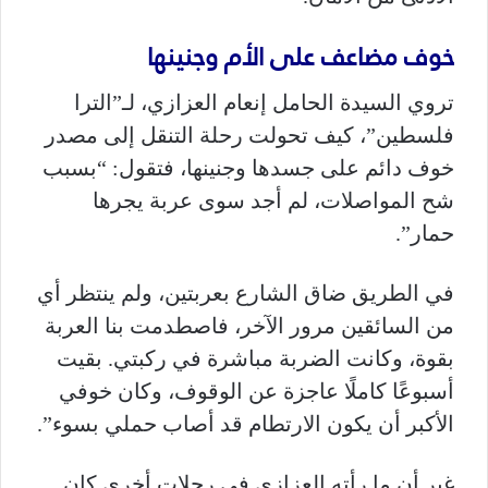
خوف مضاعف على الأم وجنينها
تروي السيدة الحامل إنعام العزازي، لـ”الترا
فلسطين”، كيف تحولت رحلة التنقل إلى مصدر
خوف دائم على جسدها وجنينها، فتقول: “بسبب
شح المواصلات، لم أجد سوى عربة يجرها
حمار”.
في الطريق ضاق الشارع بعربتين، ولم ينتظر أي
من السائقين مرور الآخر، فاصطدمت بنا العربة
بقوة، وكانت الضربة مباشرة في ركبتي. بقيت
أسبوعًا كاملًا عاجزة عن الوقوف، وكان خوفي
الأكبر أن يكون الارتطام قد أصاب حملي بسوء”.
غير أن ما رأته العزازي في رحلات أخرى كان