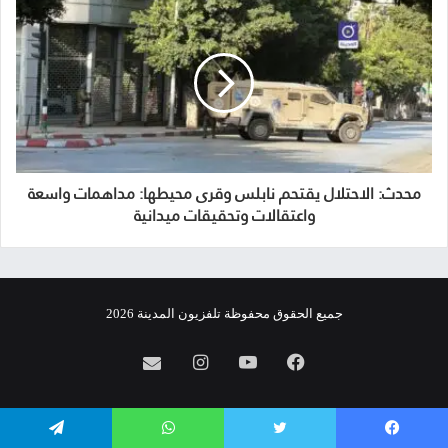
محدث: الاحتلال يقتحم نابلس وقرى محيطها: مداهمات واسعة
واعتقالات وتحقيقات ميدانية
جميع الحقوق محفوظة تلفزيون المدينة 2026
فيسبوك
يوتيوب
انستقرام
info@almadina.tv
يسبوك
تويتر
واتساب
تيلقرام