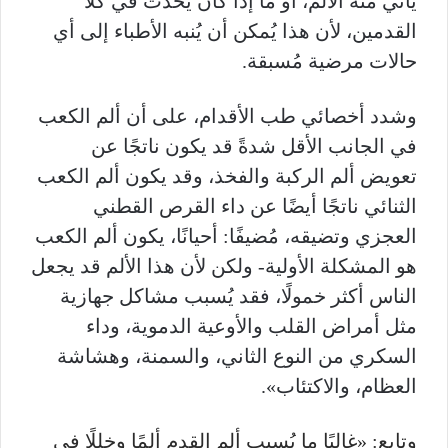
يأتي منه الألم، أو ما إذا كان يحدث في كلا
القدمين، لأن هذا يُمكن أن يُنبه الأطباء إلى أي
حالات مرضية مُسبقة.
وشدد أخصائي طب الأقدام، على أن ألم الكعب
في الجانب الأقل شدةً قد يكون ناتجًا عن
تعويض ألم الركبة والفخذ، وقد يكون ألم الكعب
الثنائي ناتجًا أيضًا عن داء القرص القطني
العجزي وتضيقه، مُضيفًا: أحيانًا، يكون ألم الكعب
هو المشكلة الأولية- ولكن لأن هذا الألم قد يجعل
الناس أكثر خمولًا، فقد يُسبب مشاكل جهازية
مثل أمراض القلب والأوعية الدموية، وداء
السكري من النوع الثاني، والسمنة، وهشاشة
العظام، والاكتئاب».
وتابع: «غالبًا ما يُسبب ألم القدم ألمًا وخللًا في