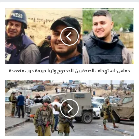
حماس: استهداف الصحفيين الدحدوح وثريا جريمة حرب متعمدة