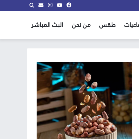
فيسبوك
يوتيوب
انستقرام
بحث
info@almadina.tv
عن
اعيات
طقس
من نحن
البث المباشر