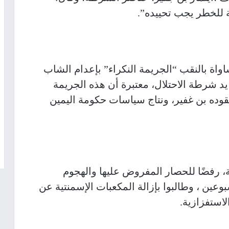
للخطر يجب تحييده”.
واة بالنقب “الجريمة النكراء” بإعدام الشاب
د شرطة الاحتلال، معتبرة أن هذه الجريمة
وده بن غفير، ونتاج سياسات حكومة اليمين
 رفضًا للحصار المفروض عليها والهجوم
عين ، وطالبوا بإزالة المكعبات الإسمنتية عن
استفزازية.