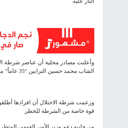
النار عليه.
وأعلنت مصادر محلية أن عناصر شرطة الاح
الشاب محمد حسين الترابين “35 عاماً” مما أدى لاستشهاده في المكان.
وزعمت شرطة الاحتلال أن افرادها أطلقو
قوة خاصة من الشرطة للخطر.
من جانبه دعم وزير الأمن القومي المتطرف