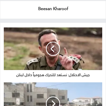
Beesan Kharoof
جيش الاحتلال: نستعد للتحرك هجومياً داخل لبنان