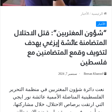
الرئيسية
/
الأخبار
الأخبار
“شؤون المغتربين”: قتل الاحتلال
المتضامنة عائشة إيزغي يهدف
لتخويف وقمع المتضامنين مع
فلسطين
Beesan Kharoof
سبتمبر 7, 2024
نعت دائرة شؤون المغتربين في منظمة التحرير
الفلسطينية المناضلة الأممية عائشة نور ايجي
التي ارتقت برصاص الاحتلال، خلال مشاركتها،
يوم أمس، في مسيرة سلمية ضد الاستيطان،